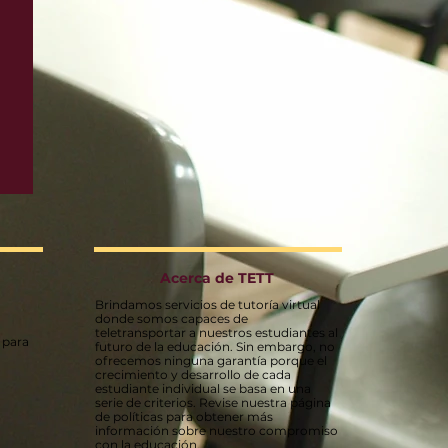
Acerca de TETT
Brindamos servicios de tutoría virtual
donde somos capaces de
teletransportar a nuestros estudiantes al
 para
futuro de la educación. Sin embargo, no
ofrecemos ninguna garantía porque el
crecimiento y desarrollo de cada
estudiante individual se basa en una
serie de criterios. Revise nuestra página
de políticas para obtener más
información sobre nuestro compromiso
con la educación.