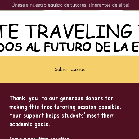
¡Únase a nuestro equipo de tutores itinerantes de élite!
TE TRAVELING
TE TRAVELING
DOS AL FUTURO DE LA 
DOS AL FUTURO DE LA 
Sobre nosotros
Thank you to our generous donors for
making this free tutoring session possible.
Your support helps students' meet their
academic goals.
Leave a one-time donation