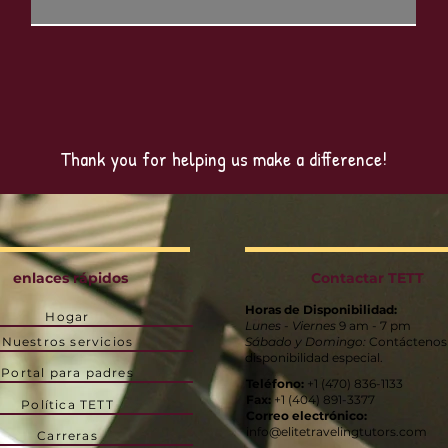
Thank you for helping us make a difference!
enlaces rápidos
Contactar TETT
Horas de Disponibilidad:
Hogar
Lunes - Viernes
9 am - 7 pm
Nuestros servicios
Sábado y Domingo:
Contáctenos
disponibilidad especial.
Portal para padres
Teléfono:
+1 (470) 836-1133
Fax:
+1 (404) 891-3377
Política TETT
Correo electrónico:
info@elitetravelingtutors.com
Carreras