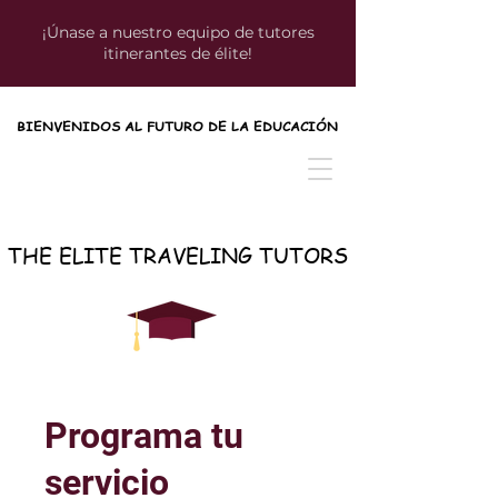
¡Únase a nuestro equipo de tutores
itinerantes de élite!
BIENVENIDOS AL FUTURO DE LA EDUCACIÓN
BIENVENIDOS AL FUTURO DE LA EDUCACIÓN
THE ELITE TRAVELING TUTORS
THE ELITE TRAVELING TUTORS
Programa tu
servicio