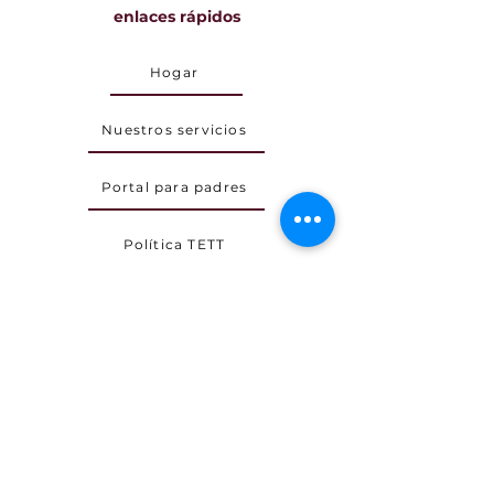
enlaces rápidos
Hogar
Nuestros servicios
Portal para padres
Política TETT
Carreras
Acerca de TETT
Brindamos servicios de tutoría virtual
donde somos capaces de teletransportar a
nuestros estudiantes al futuro de la
educación. Sin embargo, no ofrecemos
ninguna garantía porque el crecimiento y