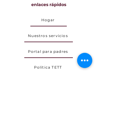
enlaces rápidos
Hogar
Nuestros servicios
Portal para padres
Política TETT
Carreras
Acerca de TETT
Brindamos servicios de tutoría virtual
donde somos capaces de teletransportar a
nuestros estudiantes al futuro de la
educación. Sin embargo, no ofrecemos
ninguna garantía porque el crecimiento y