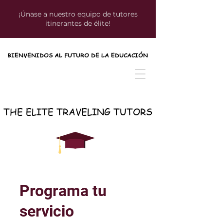
¡Únase a nuestro equipo de tutores
itinerantes de élite!
BIENVENIDOS AL FUTURO DE LA EDUCACIÓN
BIENVENIDOS AL FUTURO DE LA EDUCACIÓN
THE ELITE TRAVELING TUTORS
THE ELITE TRAVELING TUTORS
Programa tu
servicio