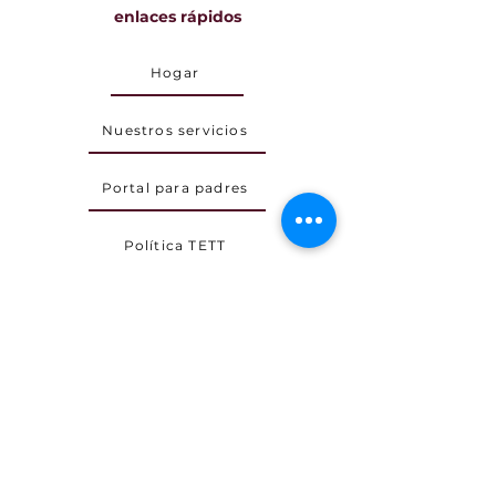
enlaces rápidos
Hogar
Nuestros servicios
Portal para padres
Política TETT
Carreras
Acerca de TETT
Brindamos servicios de tutoría virtual
donde somos capaces de teletransportar a
nuestros estudiantes al futuro de la
educación. Sin embargo, no ofrecemos
ninguna garantía porque el crecimiento y