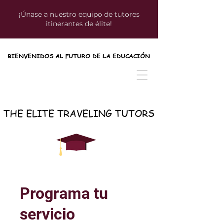
¡Únase a nuestro equipo de tutores
itinerantes de élite!
BIENVENIDOS AL FUTURO DE LA EDUCACIÓN
BIENVENIDOS AL FUTURO DE LA EDUCACIÓN
THE ELITE TRAVELING TUTORS
THE ELITE TRAVELING TUTORS
Programa tu
servicio